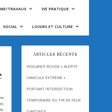
SME/TRAVAUX
VIE PRATIQUE
SOCIAL
LOISIRS ET CULTURE
ARTICLES RÉCENTS
VIGILANCE ROUGE « ALERTE
e
CANICULE EXTREME »
 Obligatoire des meublés de tourisme
PORTANT INTERDICTION
sme
TEMPORAIRE DU TIR DE FEUX
me,
le.
D’ARTIFICE