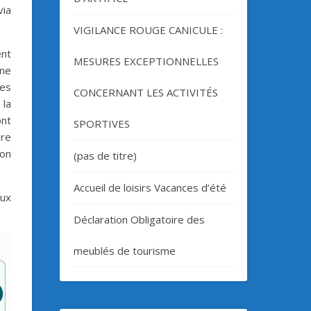
via
VIGILANCE ROUGE CANICULE :
ent
MESURES EXCEPTIONNELLES
une
es
CONCERNANT LES ACTIVITÉS
 la
ont
SPORTIVES
ère
ion
(pas de titre)
Accueil de loisirs Vacances d’été
ux
Déclaration Obligatoire des
meublés de tourisme