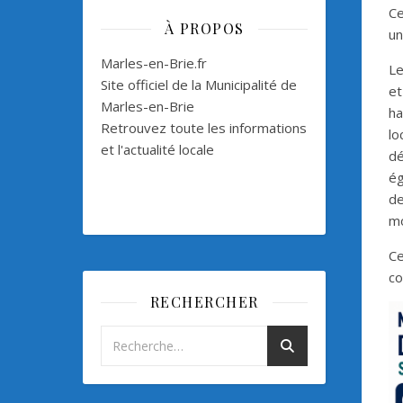
Ce
À PROPOS
un
Marles-en-Brie.fr
Le
Site officiel de la Municipalité de
et
Marles-en-Brie
ha
Retrouvez toute les informations
lo
et l'actualité locale
dé
ég
de
mo
Ce
co
RECHERCHER